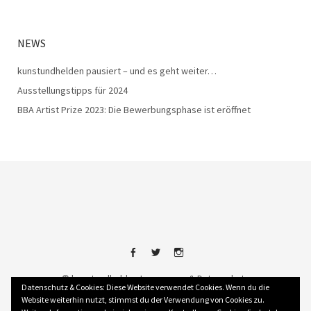
NEWS
kunstundhelden pausiert – und es geht weiter…
Ausstellungstipps für 2024
BBA Artist Prize 2023: Die Bewerbungsphase ist eröffnet
FACEBOOK
TWITTER
INSTAGRAM
©
kunstundhelden
Impressum & Datenschutz
Datenschutz & Cookies: Diese Website verwendet Cookies. Wenn du die
Website weiterhin nutzt, stimmst du der Verwendung von Cookies zu.