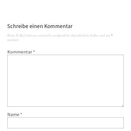
Schreibe einen Kommentar
Deine E-Mail-Adresse wird nicht veröffentlicht.
Erforderliche Felder sind mit
*
markiert
Kommentar
*
Name
*