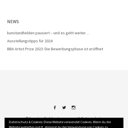
NEWS
kunstundhelden pausiert – und es geht weiter…
Ausstellungstipps für 2024
BBA Artist Prize 2023: Die Bewerbungsphase ist eröffnet
FACEBOOK
TWITTER
INSTAGRAM
©
kunstundhelden
Impressum & Datenschutz
Datenschutz & Cookies: Diese Website verwendet Cookies. Wenn du die
Website weiterhin nutzt, stimmst du der Verwendung von Cookies zu.