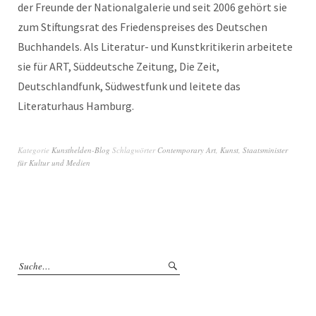
der Freunde der Nationalgalerie und seit 2006 gehört sie
zum Stiftungsrat des Friedenspreises des Deutschen
Buchhandels. Als Literatur- und Kunstkritikerin arbeitete
sie für ART, Süddeutsche Zeitung, Die Zeit,
Deutschlandfunk, Südwestfunk und leitete das
Literaturhaus Hamburg.
Kategorie
Kunsthelden-Blog
Schlagwörter
Contemporary Art
,
Kunst
,
Staatsminister
für Kultur und Medien