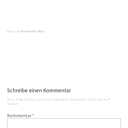
Kategorie
Kunsthelden-Blog
Schreibe einen Kommentar
Deine E-Mail-Adresse wird nicht veröffentlicht.
Erforderliche Felder sind mit
*
markiert
Kommentar
*