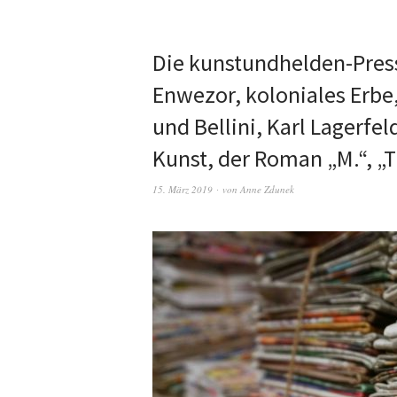
Die kunstundhelden-Pres
Enwezor, koloniales Erb
und Bellini, Karl Lagerfe
Kunst, der Roman „M.“, 
15. März 2019
von
Anne Zdunek